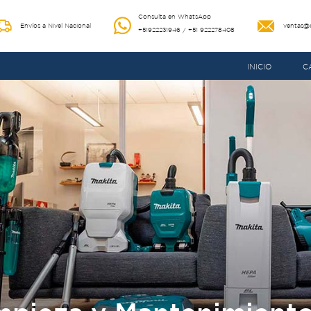
Consulta en WhatsApp
Envíos a Nivel Nacional
ventas@
+51922231946
/
+51 922278408
INICIO
C