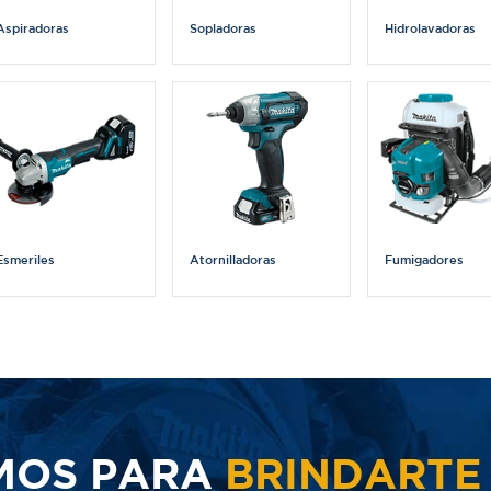
Aspiradoras
Sopladoras
Hidrolavadoras
Esmeriles
Atornilladoras
Fumigadores
MOS PARA
BRINDARTE