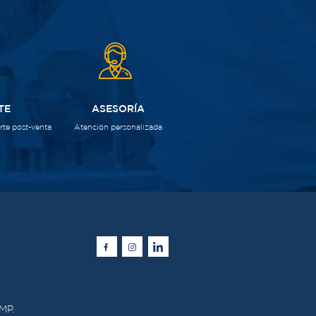
TE
ASESORÍA
te post-venta
Atención personalizada
SMP.